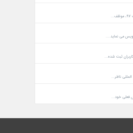
یس می نماید....
لمللی ناظر...