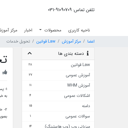
تلفن تماس: 91090709-031
ناحیه کاربری
محصولات
اخبار
مرکز آموز
اعضا
مرکز آموزش
Law قوانین
تحویل خدمات
دسته بندی ها
تح
Law قوانین
28
2
آموزش عمومی
27
آموزش WHM
11
1- پ
اشکالات عمومی
به خر
4
دامنه
15
سوالات عمومی
بصورت
1
ميزباني وب (وب هاستينگ)
14