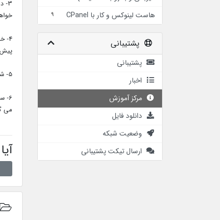
هاست لينوكس و كار با CPanel
خواهد
9
4- خ
پشتیبانی
پیش از خرید است. ل
پشتیبانی
5- شرکت مسئولیتی در قبال عدم استفاده خریدار از سرویس خریداری شده وتحویل شده ندارد.
اخبار
مرکز آموزش
6- س
می گر
دانلود فایل
وضعیت شبکه
آیا
ارسال تیکت پشتیبانی