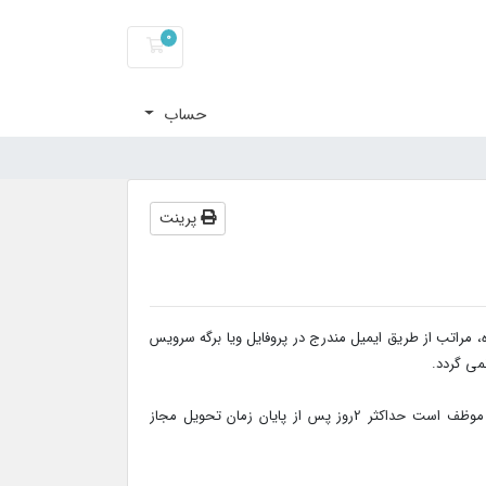
0
کارت خرید
حساب
پرینت
مراتب از طریق ایمیل مندرج در پروفایل ویا برگه سرویس
می گردد.
2- خریدار در صورتیکه در بازه زمانی حداکثر زمان تحویل، ایمیل مذکوررا دریافت ننماید موظف است حداکثر 2روز پس از پایان زمان تحویل مجاز