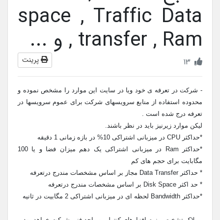
space , Traffic Data
transfer , Ram , و ...
پرینت
13
- شرکت در تعرفه ی خود ویا در سایت این موارد را مشخص نموده و
محدوده استفاده از منابع سرویسهای شرکت برای عموم سرویسها در
تعرفه درج شده است .
لیکن موارد زیرنیز باید در نظر باشند.
*حداکثر CPU در میزبانی اشتراکی 10% در بازه زمانی 1 دقیقه
*حداکثر Ram در میزبانی اشتراکی یک دهم میزان فضا و یا 100
مگابایت برای حجم های کم
* حداکثر Data Transfer مجاز بر اساس مشخصات مندرج درتعرفه
* حد اکثر Disk Space بر اساس مشخصات مندرج درتعرفه
*حداکثر Bandwidth لحظه ای در میزبانی اشتراکی 2 مگابیت در ثانیه
- ملاک تشخیص، نرم افزارهای کنترلی و واحد فنی شرکت خواهد بود.