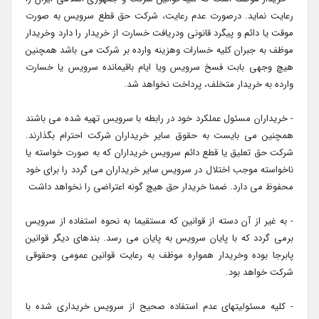
رعایت نماید. درصورت عدم رعایت، شرکت حق قطع سرویس به صورت
موقت یا دائم و پیگرد قانونی ودریافت خسارت از خریدار را دارد وخریدار
موظف به جبران کلیه خسارات وهزینه وارده بر شرکت می باشد همچنین
هیچ وجهی بابت فسخ سرویس ویا ایام باقیمانده سرویس یا خسارت
وارده به خریدار متخلف، پرداخت نخواهد شد.
- خریداران مسئول عملکرد خود در رابطه با سرویس تهیه شده می باشند
همچنین می بایست به حقوق سایر خریداران شرکت احترام بگذارند.
شرکت حق تعلیق یا قطع دائم سرویس خریداران که به صورت خواسته یا
ناخواسته موجب اختلال در سرویس سایر خریداران می گردد را برای خود
محفوظ می دارد. ضمنا خریدار حق هیچ گونه اعتراضی را نخواهد داشت
- به غیر از آن دسته از قوانین که مستقیما به نحوه استفاده از سرویس
برمی گردد که با پایان سرویس به پایان می رسد. بندهای دیگر قوانین
پابرجا بوده وخریدار همواره موظف به رعایت قوانین عمومی وحقوقی
شرکت خواهد بود.
- کلیه مسئولیتهای عدم استفاده صحیح از سرویس خریداری شده با