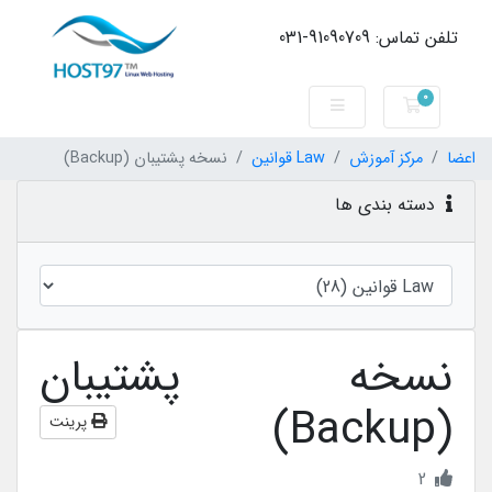
تلفن تماس: 91090709-031
0
کارت خرید
اعضا
مرکز آموزش
Law قوانین
نسخه پشتیبان (Backup)
دسته بندی ها
نسخه پشتیبان
(Backup)
پرینت
2