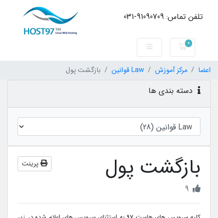
تلفن تماس: 91090709-031
0
کارت خرید
اعضا
مرکز آموزش
Law قوانین
بازگشت پول
دسته بندی ها
بازگشت پول
پرینت
9
کلیه سرویس های هاست 97 به استثنای سرویس های اعلام شده در زیر