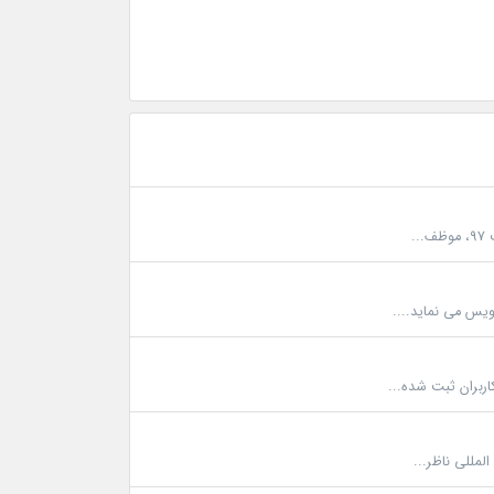
یس می نماید....
لمللی ناظر...