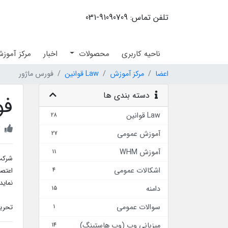
تلفن تماس: 91090709-031
ناحیه کاربری
محصولات
اخبار
مرکز آموز
اعضا
مرکز آموزش
Law قوانین
فورس ماژور
دسته بندی ها
فو
Law قوانین
28
2
آموزش عمومی
27
آموزش WHM
11
شرکت 
اشکالات عمومی
4
نماید
دامنه
15
سوالات عمومی
تحریم
1
ميزباني وب (وب هاستينگ)
14