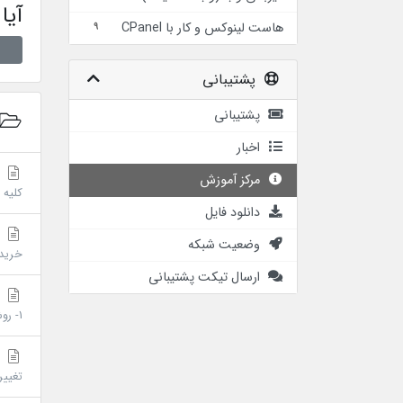
آیا
هاست لينوكس و كار با CPanel
9
پشتیبانی
پشتیبانی
اخبار
ش
مرکز آموزش
کلیه کاربران س
دانلود فایل
ت
وضعیت شبکه
خریدا
ارسال تیکت پشتیبانی
ن
1- روش ارتباطی مستند شرکت با خریدار، آدرس ایمیل خریدار که حساب کاربری وی در پرتال کاربران ثبت شده...
ت
تغییر