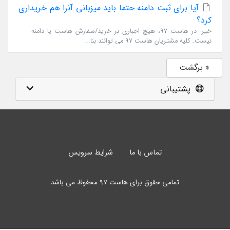
آیا برای ثبت دامنه حتما باید میزبانی آنرا هم خریداری
کرد؟
خیر- در هاست 97، هیچ اجباری بر خرید/سفارش هاست یا دامنه
نیست. کلیه مشتریان هاست 97 می توانند بنا...
« برگشت
پشتیبانی
تماس با ما
شرایط سرویس
تمامی حقوق برای هاست 97 محفوظ می باشد