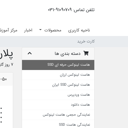
تلفن تماس: 91090709-031
ناحیه کاربری
محصولات
اخبار
مرکز آموز
کارت خرید
پلان
دسته بندی ها
7 روز گارانتی بازگشت وجه
هاست لینوکس حرفه ای SSD
هاست لینوکس ارزان
N-50
هاست لینوکس SSD ایران
هاست وردپرس
هاست دانلود
نمایندگی حجمی هاست لینوکس
نمایندگی هاست SSD