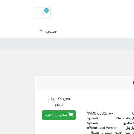
0
کارت خرید
حساب
630,000 ریال
ماهانه
ا
100
مگابایت NVME
سفارش دهید
ای باند ماهانه
نامحدود
ک دامین
نامحدود
رل پنل
Last Version
cPanel
سرور لایت اسپید , فایروال ,