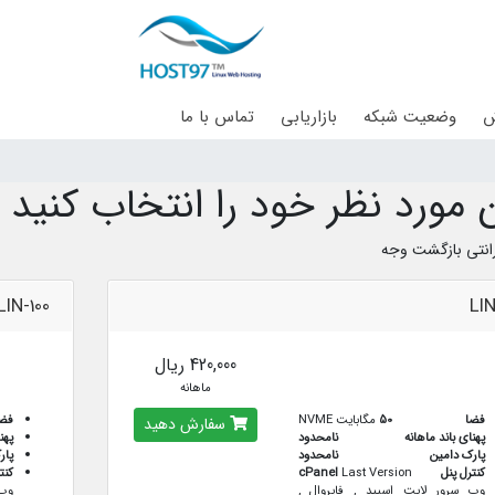
ش
وضعیت شبکه
بازاریابی
تماس با ما
 مورد نظر خود را انتخاب کنید
LIN-100
LI
420,000 ریال
ماهانه
فضا
50
مگابایت NVME
فض
سفارش دهید
پهنای باند ماهانه
نامحدود
پهن
پارک دامین
نامحدود
پار
کنترل پنل
Last Version
cPanel
کنت
وب سرور لایت اسپید , فایروال ,
وب 