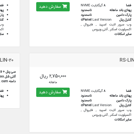
فضا
8
گیگابایت NVME
فض
سفارش دهید
پهنای باند ماهانه
نامحدود
پهن
پارک دامین
نامحدود
پار
کنترل پنل
Last Version
cPanel
کنت
وب سرور لایت اسپید , فایروال ,
وب 
اکسپلویت اسکنر , آنتی ویروس
اکس
سایر امکانات
سای
LIN-20
RS-LIN
سی پنل + لا
2,750,000 ریال
آنتی شل cxs
دامنه com رایگان
ماهانه
فضا
8
گیگابایت NVME
فض
سفارش دهید
پهنای باند ماهانه
نامحدود
پهن
پارک دامین
نامحدود
کنترل پنل
Last Version
cPanel
وب سرور لایت اسپید , فایروال ,
اکسپلویت اسکنر , آنتی ویروس
سایر امکانات