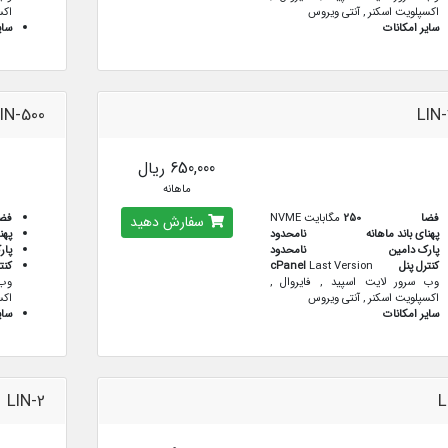
اکسپلویت اسکنر , آنتی ویروس
اکس
سایر امکانات
سای
IN-500
LIN
650,000 ریال
ماهانه
فضا
250
مگابایت NVME
فض
سفارش دهید
پهنای باند ماهانه
نامحدود
پهن
پارک دامین
نامحدود
پار
کنترل پنل
Last Version
cPanel
کنت
وب سرور لایت اسپید , فایروال ,
وب 
اکسپلویت اسکنر , آنتی ویروس
اکس
سایر امکانات
سای
LIN-2
L