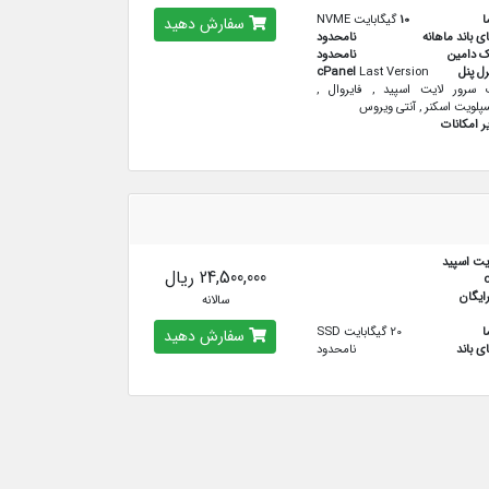
ا
10
گیگابایت NVME
سفارش دهید
ای باند ماهانه
نامحدود
ک دامین
نامحدود
رل پنل
Last Version
cPanel
سرور لایت اسپید , فایروال ,
پلویت اسکنر , آنتی ویروس
ر امکانات
یت اسپید
24,500,000 ریال
سالانه
ا
20 گیگابایت SSD
سفارش دهید
ای باند
نامحدود