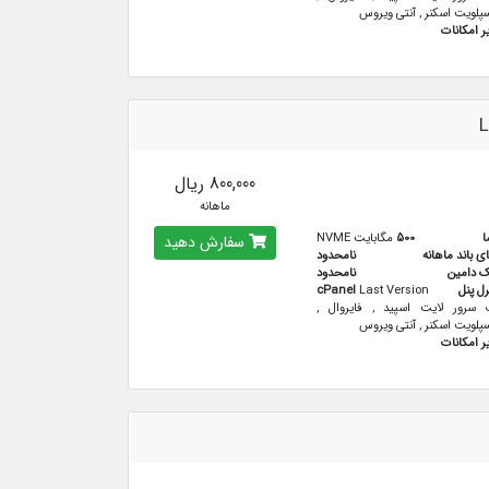
پلویت اسکنر , آنتی ویروس
ر امکانات
L
800,000 ریال
ماهانه
ا
500
مگابایت NVME
سفارش دهید
ای باند ماهانه
نامحدود
ک دامین
نامحدود
رل پنل
Last Version
cPanel
سرور لایت اسپید , فایروال ,
پلویت اسکنر , آنتی ویروس
ر امکانات