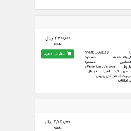
2,300,000 ریال
ماهانه
ا
6
گیگابایت NVME
سفارش دهید
ای باند ماهانه
نامحدود
ک دامین
نامحدود
رل پنل
Last Version
cPanel
سرور لایت اسپید , فایروال ,
پلویت اسکنر , آنتی ویروس
ر امکانات
2,750,000 ریال
ماهانه