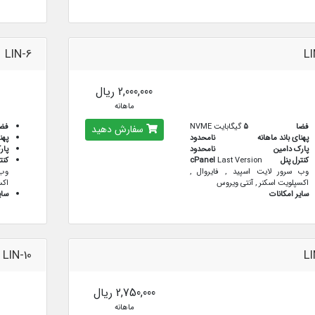
LIN-6
LI
2,000,000 ریال
ماهانه
فضا
5
گیگابایت NVME
فض
سفارش دهید
پهنای باند ماهانه
نامحدود
پهن
پارک دامین
نامحدود
پار
کنترل پنل
Last Version
cPanel
کنت
وب سرور لایت اسپید , فایروال ,
وب 
اکسپلویت اسکنر , آنتی ویروس
اکس
سایر امکانات
سای
LIN-10
LI
2,750,000 ریال
ماهانه