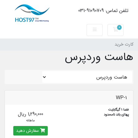
تلفن تماس: 91090709-031
0
کارت خرید
کارت خرید
هاست وردپرس
WP-1
فضا 1 گیگابایت
1,290,000 ریال
پهنای باند نامحدود
ماهانه
سفارش دهید