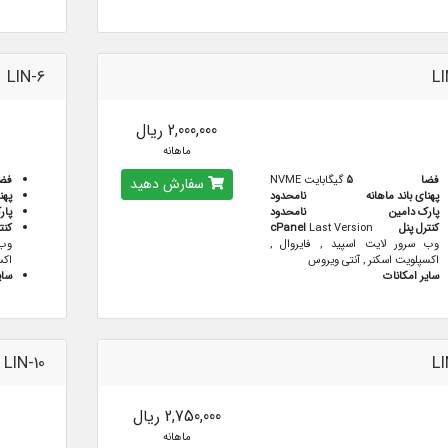
LIN-6
LI
2,000,000 ریال
ماهانه
فضا
5
گیگابایت NVME
فض
سفارش دهید
پهنای باند ماهانه
نامحدود
پهن
پارک دامین
نامحدود
پار
کنترل پنل
Last Version
cPanel
کنت
وب سرور لایت اسپید , فایروال ,
وب 
اکسپلویت اسکنر , آنتی ویروس
اکس
سایر امکانات
سای
LIN-10
LI
2,750,000 ریال
ماهانه