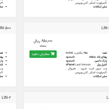
اکسپلویت اسکنر , آنتی ویروس
اکس
سایر امکانات
سای
IN-500
LIN
650,000 ریال
ماهانه
فضا
250
مگابایت NVME
فض
سفارش دهید
پهنای باند ماهانه
نامحدود
پهن
پارک دامین
نامحدود
پار
کنترل پنل
Last Version
cPanel
کنت
وب سرور لایت اسپید , فایروال ,
وب 
اکسپلویت اسکنر , آنتی ویروس
اکس
سایر امکانات
سای
LIN-2
L