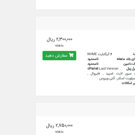
2,300,000 ریال
ماهانه
ا
6
گیگابایت NVME
سفارش دهید
ای باند ماهانه
نامحدود
ک دامین
نامحدود
رل پنل
Last Version
cPanel
سرور لایت اسپید , فایروال ,
پلویت اسکنر , آنتی ویروس
ر امکانات
2,750,000 ریال
ماهانه