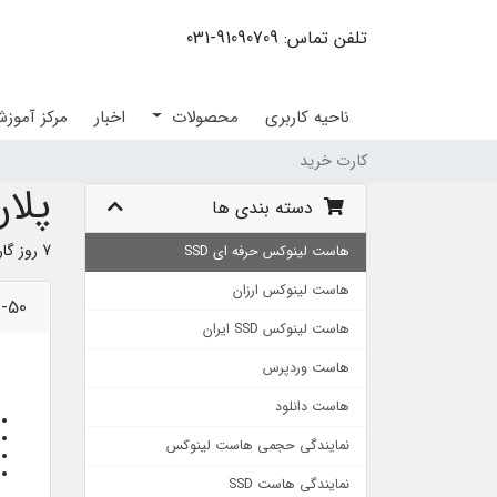
تلفن تماس: 91090709-031
ناحیه کاربری
محصولات
اخبار
مرکز آموز
کارت خرید
پلان
دسته بندی ها
7 روز گارانتی بازگشت وجه
هاست لینوکس حرفه ای SSD
هاست لینوکس ارزان
N-50
هاست لینوکس SSD ایران
هاست وردپرس
هاست دانلود
نمایندگی حجمی هاست لینوکس
نمایندگی هاست SSD