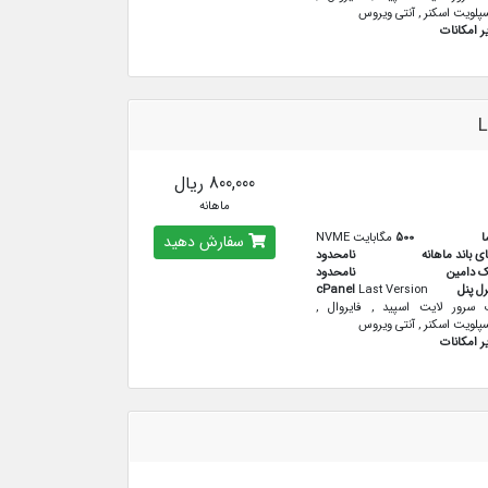
پلویت اسکنر , آنتی ویروس
ر امکانات
L
800,000 ریال
ماهانه
ا
500
مگابایت NVME
سفارش دهید
ای باند ماهانه
نامحدود
ک دامین
نامحدود
رل پنل
Last Version
cPanel
سرور لایت اسپید , فایروال ,
پلویت اسکنر , آنتی ویروس
ر امکانات