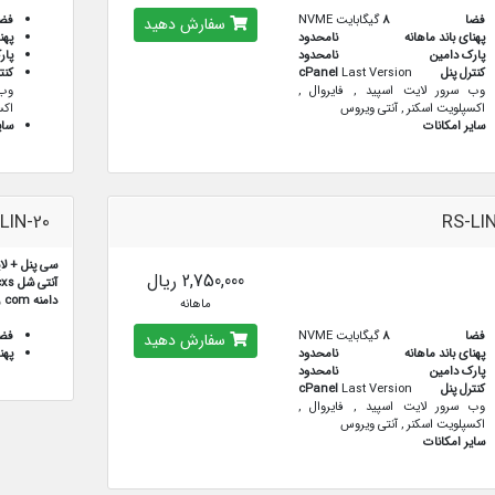
فضا
8
گیگابایت NVME
فض
سفارش دهید
پهنای باند ماهانه
نامحدود
پهن
پارک دامین
نامحدود
پار
کنترل پنل
Last Version
cPanel
کنت
وب سرور لایت اسپید , فایروال ,
وب 
اکسپلویت اسکنر , آنتی ویروس
اکس
سایر امکانات
سای
LIN-20
RS-LIN
سی پنل + لا
2,750,000 ریال
آنتی شل cxs
دامنه com رایگان
ماهانه
فضا
8
گیگابایت NVME
فض
سفارش دهید
پهنای باند ماهانه
نامحدود
پهن
پارک دامین
نامحدود
کنترل پنل
Last Version
cPanel
وب سرور لایت اسپید , فایروال ,
اکسپلویت اسکنر , آنتی ویروس
سایر امکانات