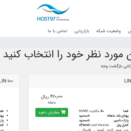
ش
وضعیت شبکه
بازاریابی
تماس با ما
 مورد نظر خود را انتخاب کنید
LIN-100
LI
420,000 ریال
ماهانه
فضا
50
مگابایت NVME
فض
سفارش دهید
پهنای باند ماهانه
نامحدود
پهن
پارک دامین
نامحدود
پار
کنترل پنل
Last Version
cPanel
کنت
وب سرور لایت اسپید , فایروال ,
وب 