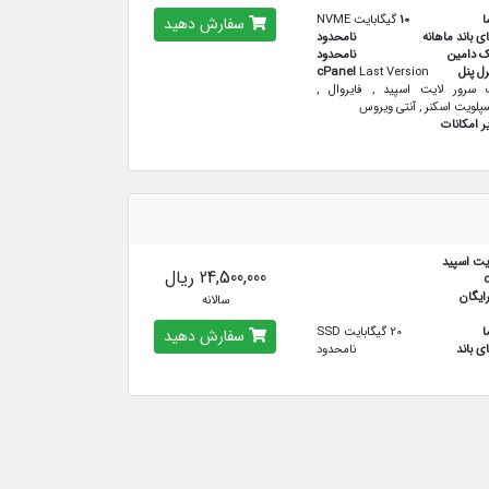
ا
10
گیگابایت NVME
سفارش دهید
ای باند ماهانه
نامحدود
ک دامین
نامحدود
رل پنل
Last Version
cPanel
سرور لایت اسپید , فایروال ,
پلویت اسکنر , آنتی ویروس
ر امکانات
یت اسپید
24,500,000 ریال
سالانه
ا
20 گیگابایت SSD
سفارش دهید
ای باند
نامحدود