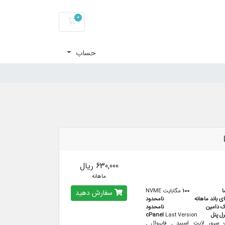
0
کارت خرید
حساب
630,000 ریال
ماهانه
ا
100
مگابایت NVME
سفارش دهید
ای باند ماهانه
نامحدود
ک دامین
نامحدود
رل پنل
Last Version
cPanel
سرور لایت اسپید , فایروال ,