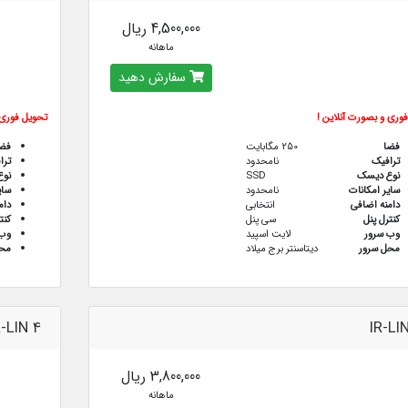
4,500,000 ریال
ماهانه
سفارش دهید
وری و بصورت آنلاین !
تحویل فوری 
فضا
250 مگابایت
فض
ترافيك
نامحدود
ترا
نوع دیسک
SSD
نو
سایر امکانات
نامحدود
سای
دامنه اضافی
انتخابی
دام
کنترل پنل
سی پنل
کنت
وب سرور
لایت اسپید
وب 
محل سرور
دیتاسنتر برج میلاد
محل
R-LIN 4
IR-LI
3,800,000 ریال
ماهانه