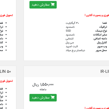
سفارش دهید
وری و بصورت آنلاین !
تحویل فوری 
فضا
30 گیگابایت
فض
ترافيك
نامحدود
ترا
نوع دیسک
SSD
نو
سایر امکانات
نامحدود
سای
دامنه اضافی
انتخابی
دام
کنترل پنل
سی پنل
کنت
وب سرور
لایت اسپید
وب 
محل سرور
دیتاسنتر برج میلاد
محل
-LIN 50
IR-L
تحویل فوری 
1,550,000 ریال
فض
ماهانه
ترا
نو
سفارش دهید
سای
دام
وری و بصورت آنلاین !
کنت