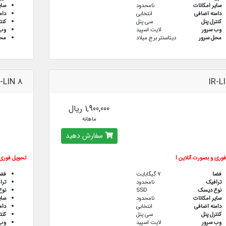
سایر امکانات
نامحدود
سای
دامنه اضافی
انتخابی
دام
کنترل پنل
سی پنل
کنت
وب سرور
لایت اسپید
وب 
محل سرور
دیتاسنتر برج میلاد
محل
R-LIN 8
IR-L
1,900,000 ریال
ماهانه
سفارش دهید
وری و بصورت آنلاین !
تحویل فوری 
فضا
7 گیگابایت
فض
ترافيك
نامحدود
ترا
نوع دیسک
SSD
نو
سایر امکانات
نامحدود
سای
دامنه اضافی
انتخابی
دام
کنترل پنل
سی پنل
کنت
وب سرور
لایت اسپید
وب 