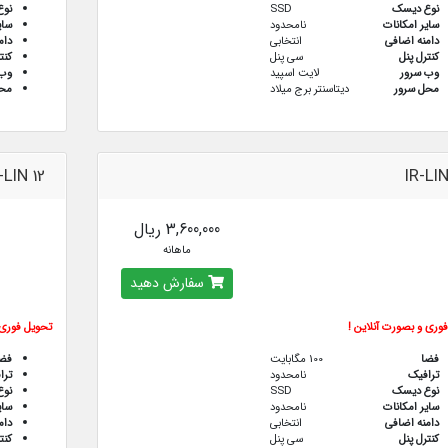
نوع دیسک
SSD
نو
سایر امکانات
نامحدود
سای
دامنه اضافی
انتخابی
دام
کنترل پنل
سی پنل
کنت
وب سرور
لایت اسپید
وب 
محل سرور
دیتاسنتر برج میلاد
محل
-LIN 12
IR-LIN
3,600,000 ریال
ماهانه
سفارش دهید
وری و بصورت آنلاین !
تحویل فوری 
فضا
100 مگابایت
فض
ترافيك
نامحدود
ترا
نوع دیسک
SSD
نو
سایر امکانات
نامحدود
سای
دامنه اضافی
انتخابی
دام
کنترل پنل
سی پنل
کنت