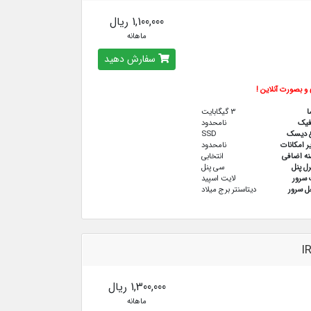
1,100,000 ریال
ماهانه
سفارش دهید
و بصورت آنلاین !
ا
3 گیگابایت
فيك
نامحدود
ع دیسک
SSD
ر امکانات
نامحدود
نه اضافی
انتخابی
رل پنل
سی پنل
سرور
لایت اسپید
 سرور
دیتاسنتر برج میلاد
I
1,300,000 ریال
ماهانه