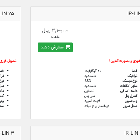
LIN 25
IR-LI
3,100,000 ریال
ماهانه
سفارش دهید
وری و بصورت آنلاین !
تحویل فوری 
فضا
20 گیگابایت
فض
ترافيك
نامحدود
ترا
نوع دیسک
SSD
نو
سایر امکانات
نامحدود
سای
دامنه اضافی
انتخابی
دام
کنترل پنل
سی پنل
کنت
وب سرور
لایت اسپید
وب 
محل سرور
دیتاسنتر برج میلاد
محل
R-LIN 3
IR-LIN