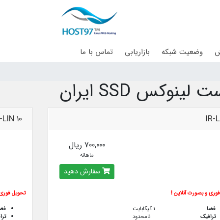
ش
وضعیت شبکه
بازاریابی
تماس با ما
لینوکس SSD ایران
-LIN 10
IR-L
700,000 ریال
ماهانه
سفارش دهید
وری و بصورت آنلاین !
تحویل فوری 
فضا
1 گیگابایت
فض
ترافيك
نامحدود
ترا