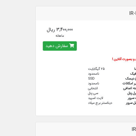
IR-
3,400,000 ریال
ماهانه
سفارش دهید
و بصورت آنلاین !
ا
25 گیگابایت
فيك
نامحدود
ع دیسک
SSD
ر امکانات
نامحدود
نه اضافی
انتخابی
رل پنل
سی پنل
سرور
لایت اسپید
 سرور
دیتاسنتر برج میلاد
I