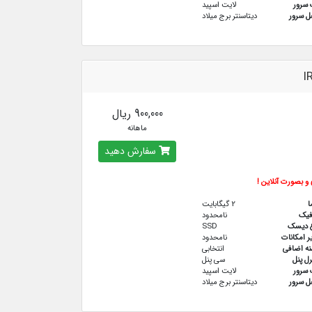
سرور
لایت اسپید
 سرور
دیتاسنتر برج میلاد
I
900,000 ریال
ماهانه
سفارش دهید
و بصورت آنلاین !
ا
2 گیگابایت
فيك
نامحدود
ع دیسک
SSD
ر امکانات
نامحدود
نه اضافی
انتخابی
رل پنل
سی پنل
سرور
لایت اسپید
 سرور
دیتاسنتر برج میلاد