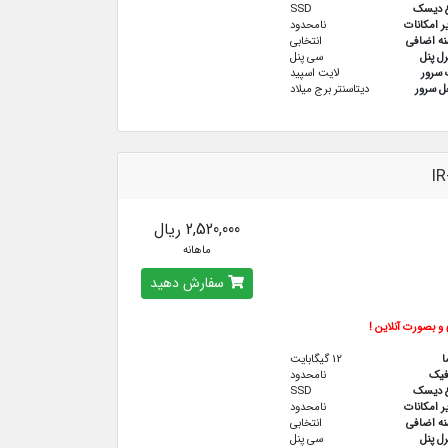
ع دیسک
SSD
ر امکانات
نامحدود
نه اضافی
انتخابی
رل پنل
سی پنل
سرور
لایت اسپید
 سرور
دیتاسنتر برج میلاد
IR
2,520,000 ریال
ماهانه
سفارش دهید
و بصورت آنلاین !
ا
12 گیگابایت
فيك
نامحدود
ع دیسک
SSD
ر امکانات
نامحدود
نه اضافی
انتخابی
رل پنل
سی پنل