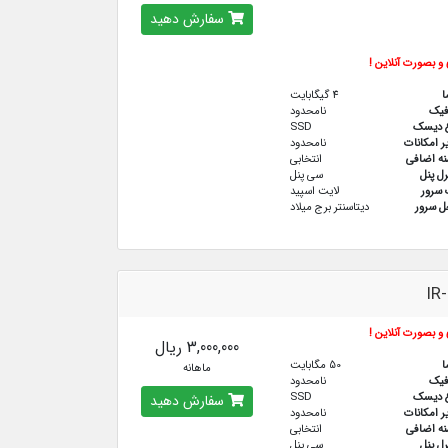
سفارش دهید
و بصورت آنلاین !
ا
4 گیگابایت
فيك
نامحدود
ع دیسک
SSD
ر امکانات
نامحدود
نه اضافی
انتخابی
رل پنل
سی پنل
سرور
لایت اسپید
 سرور
دیتاسنتر برج میلاد
IR
و بصورت آنلاین !
3,000,000 ریال
ا
50 مگابایت
ماهانه
فيك
نامحدود
ع دیسک
SSD
سفارش دهید
ر امکانات
نامحدود
نه اضافی
انتخابی
رل پنل
سی پنل