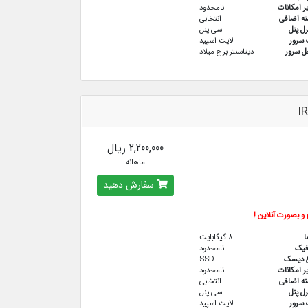
ر امکانات
نامحدود
نه اضافی
انتخابی
رل پنل
سی پنل
سرور
لایت اسپید
 سرور
دیتاسنتر برج میلاد
I
2,200,000 ریال
ماهانه
سفارش دهید
و بصورت آنلاین !
ا
8 گیگابایت
فيك
نامحدود
ع دیسک
SSD
ر امکانات
نامحدود
نه اضافی
انتخابی
رل پنل
سی پنل
سرور
لایت اسپید