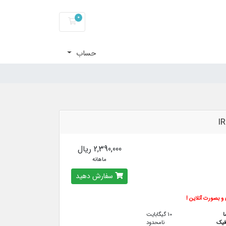
0
کارت خرید
حساب
IR
2,390,000 ریال
ماهانه
سفارش دهید
و بصورت آنلاین !
ا
10 گیگابایت
فيك
نامحدود