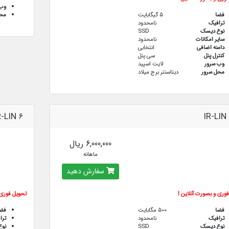
وب 
فضا
5 گیگابایت
محل
ترافيك
نامحدود
نوع دیسک
SSD
سایر امکانات
نامحدود
دامنه اضافی
انتخابی
کنترل پنل
سی پنل
وب سرور
لایت اسپید
محل سرور
دیتاسنتر برج میلاد
R-LIN 6
IR-LIN
6,000,000 ریال
ماهانه
سفارش دهید
وری و بصورت آنلاین !
تحویل فوری 
فضا
500 مگابایت
فض
ترافيك
نامحدود
ترا
نوع دیسک
SSD
نو