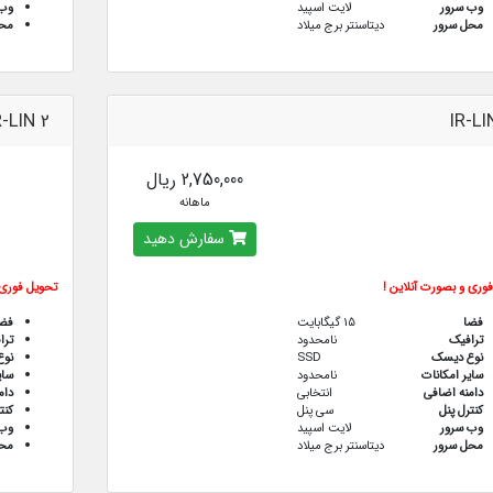
وب سرور
لایت اسپید
وب 
محل سرور
دیتاسنتر برج میلاد
محل
R-LIN 2
IR-LI
2,750,000 ریال
ماهانه
سفارش دهید
وری و بصورت آنلاین !
تحویل فوری 
فضا
15 گیگابایت
فض
ترافيك
نامحدود
ترا
نوع دیسک
SSD
نو
سایر امکانات
نامحدود
سای
دامنه اضافی
انتخابی
دام
کنترل پنل
سی پنل
کنت
وب سرور
لایت اسپید
وب 
محل سرور
دیتاسنتر برج میلاد
محل