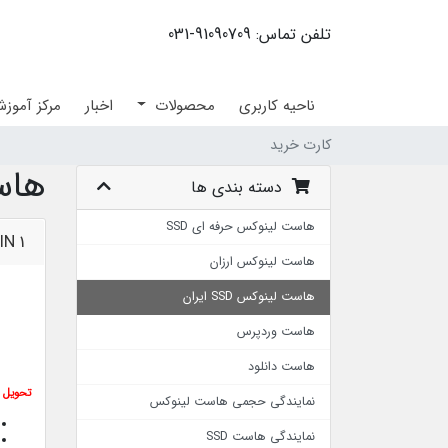
تلفن تماس: 91090709-031
ناحیه کاربری
محصولات
اخبار
مرکز آموز
کارت خرید
هاست 
دسته بندی ها
هاست لینوکس حرفه ای SSD
IN 1
هاست لینوکس ارزان
هاست لینوکس SSD ایران
هاست وردپرس
هاست دانلود
تحویل ف
نمایندگی حجمی هاست لینوکس
نمایندگی هاست SSD