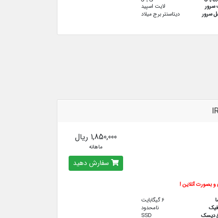
سرور
لایت اسپید
 سرور
دیتاسنتر برج میلاد
I
1,850,000 ریال
ماهانه
سفارش دهید
و بصورت آنلاین !
ا
6 گیگابایت
فيك
نامحدود
ع دیسک
SSD