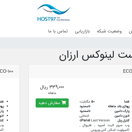
ش
وضعیت شبکه
بازاریابی
تماس با ما
ت لینوکس ارزان
CO-100
ECO
339,000 ریال
ماهانه
فضا
50
مگابایت
فض
سفارش دهید
پهنای باند ماهانه
نامحدود
پهن
پارک دامین
نامحدود
پار
ادون دامین
انتخابی
ادو
کنترل پنل
Last Version
cPanel
کنت
وب سرور لایت اسپید , فایروال ,
وب 
اکسپلویت اسکنر , آنتی ویروس
اکس