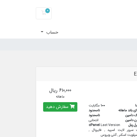
0
کارت خرید
حساب
E
610,000 ریال
ماهانه
ا
100
مگابایت
سفارش دهید
ای باند ماهانه
نامحدود
ک دامین
نامحدود
ن دامین
انتخابی
رل پنل
Last Version
cPanel
سرور لایت اسپید , فایروال ,
پلویت اسکنر , آنتی ویروس