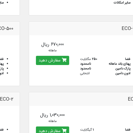
سایر امکانات
سای
CO-500
ECO-
670,000 ریال
ماهانه
فضا
250
مگابایت
فض
سفارش دهید
پهنای باند ماهانه
نامحدود
پهن
پارک دامین
نامحدود
پار
ادون دامین
انتخابی
ادو
ECO-2
EC
1,030,000 ریال
ماهانه
فضا
1
گیگابایت
فض
سفارش دهید